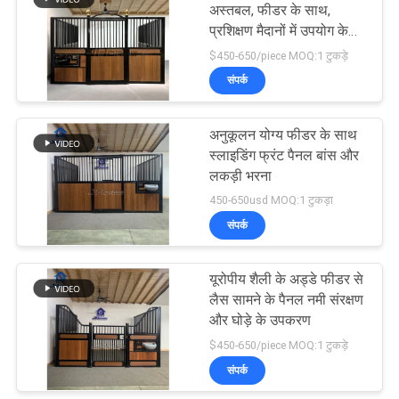
अस्तबल, फीडर के साथ,
प्रशिक्षण मैदानों में उपयोग के
57
लिए मजबूत और सांस लेने योग्य
$450-650/piece MOQ:1 टुकड़े
संपर्क
मवेशी यार्ड पैनल
अनुकूलन योग्य फीडर के साथ
स्लाइडिंग फ्रंट पैनल बांस और
लकड़ी भरना
450-650usd MOQ:1 टुकड़ा
संपर्क
22
यूरोपीय शैली के अड्डे फीडर से
मवेशी रैंप लोड हो रही है
लैस सामने के पैनल नमी संरक्षण
और घोड़े के उपकरण
$450-650/piece MOQ:1 टुकड़े
संपर्क