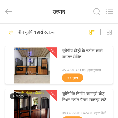
donwel
metal
products
उत्पाद
co.,
ltd..
All
Rights
घर
Reserved.
386
चीन यूरोपीय हार्स स्टाल्स
हार्स स्टॉल मोर्चों
उत्पादों
HOT
यूरोपीय घोड़ों के स्टॉल काले
पाउडर लेपित
हमारे
बारे
450-650usd MOQ:एक टुकड़ा
अब प्रश्न
में
371
HOT
पूर्वनिर्मित निर्माण सामग्री घोड़े
कारखाना
यूरोपीय हार्स स्टाल्स
स्थिर स्टॉल पैनल स्वतंत्र खड़े
भ्रमण
USD 450-580 Piece MOQ:2 पीसी