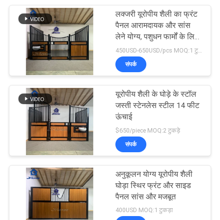
लक्जरी यूरोपीय शैली का फ्रंट
21
पैनल आरामदायक और सांस
लेने योग्य, पशुधन फार्मों के लिए
इस्पात फार्म गेट्स
उपयुक्त
450USD-650USD/pcs MOQ:1 टुकड़ा
संपर्क
यूरोपीय शैली के घोड़े के स्टॉल
जस्ती स्टेनलेस स्टील 14 फीट
ऊंचाई
14
$650/piece MOQ:2 टुकड़े
संपर्क
पशुधन हैंडलिंग उपकरण
अनुकूलन योग्य यूरोपीय शैली
घोड़ा स्थिर फ्रंट और साइड
पैनल सांस और मजबूत
400USD MOQ:1 टुकड़ा