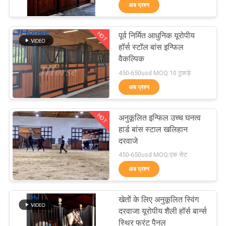
अब प्रश्न
गुणवत्ता
नियंत्रण
HOT
पूर्व निर्मित आधुनिक यूरोपीय
252
हॉर्स स्टॉल बांस इन्फिल
संपर्क
वैकल्पिक
हार्स स्टॉल पैनल
450-650usd MOQ:10 टुकड़े
करें
अब प्रश्न
एक
HOT
अनुकूलित इन्फिल उच्च घनत्व
उद्धरण
हार्ड बांस स्टाल खलिहान
दरवाजे
का
172
450-650usd MOQ:एक सेट
अनुरोध
अब प्रश्न
पोर्टेबल घोड़े का अड्डा
करें
खेतों के लिए अनुकूलित स्विंग
दरवाजा यूरोपीय शैली हॉर्स बार्न्स
साइटमैप
स्थिर फ्रंट पैनल