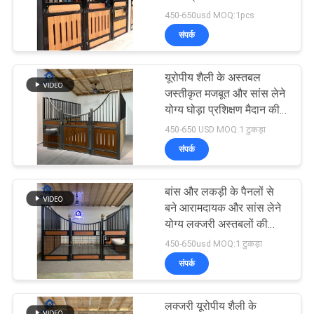
450-650usd MOQ:1pcs
गोपनीयता
संपर्क
45
नीति
यूरोपीय शैली के अस्तबल
घोड़े के कूदने का उपकरण
जस्तीकृत मजबूत और सांस लेने
योग्य घोड़ा प्रशिक्षण मैदान की
फैक्टरी प्रत्यक्ष बिक्री
450-650 USD MOQ:1 टुकड़ा
संपर्क
बांस और लकड़ी के पैनलों से
25
बने आरामदायक और सांस लेने
योग्य लक्जरी अस्तबलों की
घोड़ा कोरल पैनल
फैक्टरी प्रत्यक्ष बिक्री
450-650usd MOQ:1 टुकड़ा
संपर्क
लक्जरी यूरोपीय शैली के