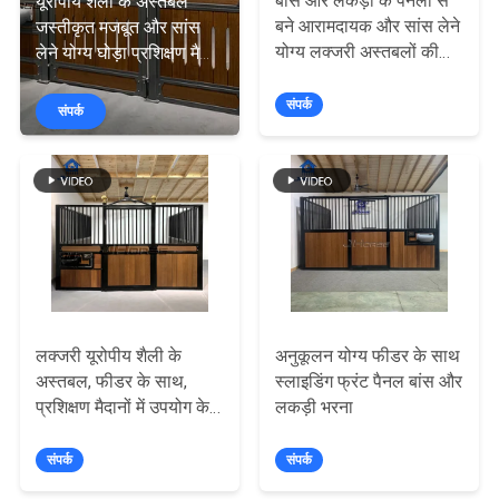
बांस और लकड़ी के पैनलों से
यूरोपीय शैली के अस्तबल
गुणवत्ता
बने आरामदायक और सांस लेने
जस्तीकृत मजबूत और सांस
योग्य लक्जरी अस्तबलों की
लेने योग्य घोड़ा प्रशिक्षण मैदान
नियंत्रण
फैक्टरी प्रत्यक्ष बिक्री
की फैक्टरी प्रत्यक्ष बिक्री
संपर्क
संपर्क
संपर्क
करें
एक
उद्धरण
का
अनुरोध
लक्जरी यूरोपीय शैली के
अनुकूलन योग्य फीडर के साथ
अस्तबल, फीडर के साथ,
स्लाइडिंग फ्रंट पैनल बांस और
करें
प्रशिक्षण मैदानों में उपयोग के
लकड़ी भरना
लिए मजबूत और सांस लेने
योग्य
संपर्क
संपर्क
साइटमैप