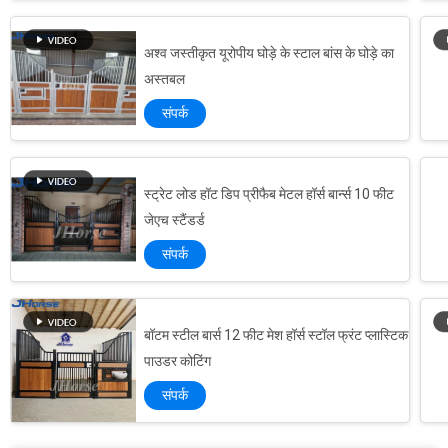
अश्व जस्तीकृत यूरोपीय घोड़े के स्टाल बांस के घोड़े का
अस्तबल
संपर्क
स्ट्रेट लोड हॉट डिप प्रीफैब मेटल हॉर्स बार्न्स 10 फीट
जेएच स्टैंडर्ड
संपर्क
बॉटम स्टील बार्स 12 फीट मेश हॉर्स स्टॉल फ्रंट प्लास्टिक
स्वनिर्धारित फ्रंट पैनल वुडेन हॉर्स स्टेबल वुड मटेरियल लॉन्गलाइफ टाइम
पाउडर कोटिंग
वायर मेष फार्म गेट्स, 32 मिमी ओडी 2 मिमी पाइप दीवार मोटाई धातु क्षेत्र गेट्स
संपर्क
स्वनिर्धारित हॉर्स शावर डिवाइडिंग हॉर्स स्टाल पैनल्स वुडन बैम्बू इन्फ़िल
भारी शुल्क पशुधन गेट्स और पैनल, वायर मेष जस्ती फार्म गेट्स