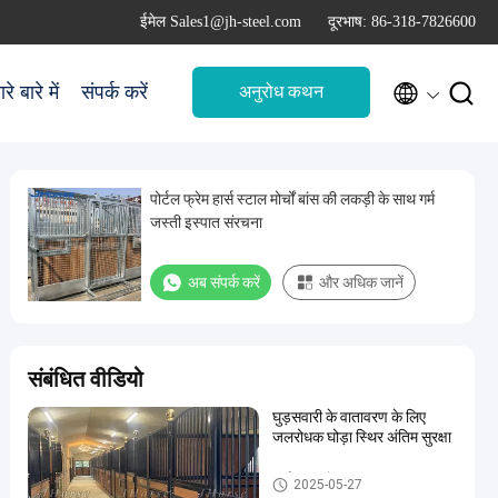
ईमेल Sales1@jh-steel.com
दूरभाष: 86-318-7826600


रे बारे में
संपर्क करें
अनुरोध कथन
पोर्टल फ्रेम हार्स स्टाल मोर्चों बांस की लकड़ी के साथ गर्म
जस्ती इस्पात संरचना
अब संपर्क करें
और अधिक जानें
संबंधित वीडियो
घुड़सवारी के वातावरण के लिए
जलरोधक घोड़ा स्थिर अंतिम सुरक्षा
हार्स स्टॉल पैनल
2025-05-27