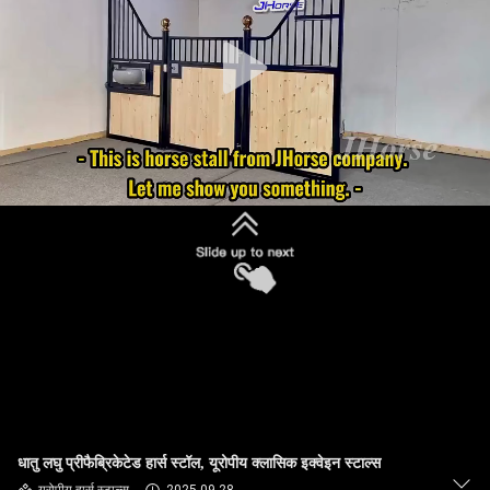
गुणवत्ता
नियंत्रण
संपर्क
करें
एक
उद्धरण
का
अनुरोध
करें
SITEMAP
धातु लघु प्रीफैब्रिकेटेड हार्स स्टॉल, यूरोपीय क्लासिक इक्वेइन स्टाल्स