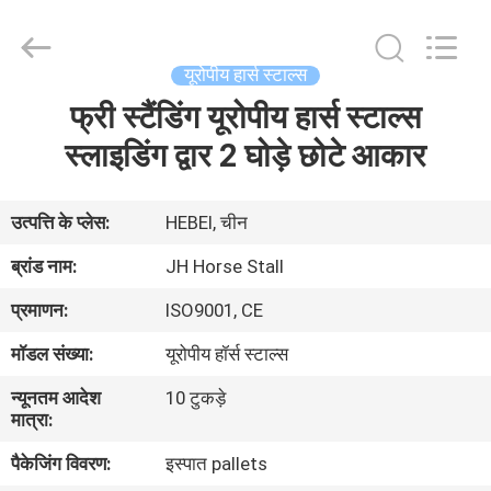
donwel
metal
products
co.,
ltd..
यूरोपीय हार्स स्टाल्स
All
Rights
फ्री स्टैंडिंग यूरोपीय हार्स स्टाल्स
घर
Reserved.
स्लाइडिंग द्वार 2 घोड़े छोटे आकार
उत्पादों
उत्पत्ति के प्लेस:
HEBEI, चीन
हमारे
ब्रांड नाम:
JH Horse Stall
बारे
प्रमाणन:
ISO9001, CE
में
मॉडल संख्या:
यूरोपीय हॉर्स स्टाल्स
न्यूनतम आदेश
10 टुकड़े
कारखाना
मात्रा:
भ्रमण
पैकेजिंग विवरण:
इस्पात pallets