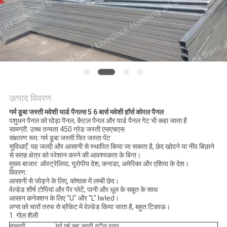
गोपनीयता
नीति
उत्पाद विवरण
गर्म डूबा जस्ती मवेशी यार्ड पैनल्स 5 6 बार्स मवेशी हॉर्स कोरल पैनल
पशुधन पैनल को घोड़ा पैनल, कैटल पैनल और यार्ड पैनल गेट भी कहा जाता है
सामग्री: उच्च तन्यता 450 ग्रेड जस्ती एसएचएस
संक्षारण रूप: गर्म डूबा जस्ती फिर जस्ता पेंट
सुविधाएँ: यह जल्दी और आसानी से स्थापित किया जा सकता है, छेद खोदने या नींव बिछाने
से सतह क्षेत्र को परेशान करने की आवश्यकता के बिना।
मुख्य बाजार: ऑस्ट्रेलिया, यूरोपीय देश, कनाडा, अमेरिका और एशिया के देश।
विवरण:
आसानी से जोड़ने के लिए, कोष्ठक में लम्बी छेद।
वेल्डेड शीर्ष टोपियां और पैर प्लेटें, पानी और धूल के सबूत के साथ
आसान कनेक्शन के लिए "U" और "L" lwled।
लग्स को चारों तरफ से ब्रैकेट में वेल्डेड किया जाता है, बहुत टिकाऊ।
1. गोल शैली
सामग्री
पूर्व गर्म डूबा जस्ती स्टील पाइप