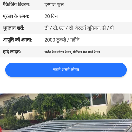
पैकेजिंग विवरण:
इस्पात फूस
गुणवत्ता
नियंत्रण
प्रसव के समय:
20 दिन
भुगतान शर्तें:
टी / टी, एल / सी, वेस्टर्न यूनियन, डी / पी
संपर्क
आपूर्ति की क्षमता:
2000 टुकड़े / महीने
करें
हाई लाइट:
,
राउंड पेन कोरल पैनल
पोर्टेबल भेड़ यार्ड पैनल
एक
सबसे अच्छी कीमत
उद्धरण
का
अनुरोध
करें
साइटमैप