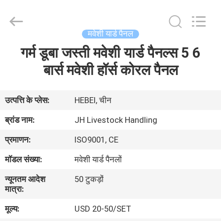
donwel
metal
products
co.,
ltd..
मवेशी यार्ड पैनल
All
Rights
गर्म डूबा जस्ती मवेशी यार्ड पैनल्स 5 6
घर
Reserved.
बार्स मवेशी हॉर्स कोरल पैनल
उत्पादों
उत्पत्ति के प्लेस:
HEBEI, चीन
हमारे
ब्रांड नाम:
JH Livestock Handling
बारे
प्रमाणन:
ISO9001, CE
में
मॉडल संख्या:
मवेशी यार्ड पैनलों
न्यूनतम आदेश
50 टुकड़ों
कारखाना
मात्रा:
भ्रमण
मूल्य:
USD 20-50/SET