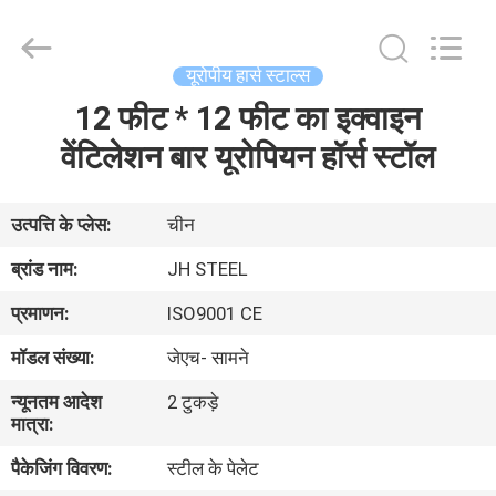
donwel
metal
products
co.,
ltd..
यूरोपीय हार्स स्टाल्स
All
Rights
12 फीट * 12 फीट का इक्वाइन
घर
Reserved.
वेंटिलेशन बार यूरोपियन हॉर्स स्टॉल
उत्पादों
उत्पत्ति के प्लेस:
चीन
हमारे
ब्रांड नाम:
JH STEEL
बारे
प्रमाणन:
ISO9001 CE
में
मॉडल संख्या:
जेएच- सामने
न्यूनतम आदेश
2 टुकड़े
कारखाना
मात्रा:
भ्रमण
पैकेजिंग विवरण:
स्टील के पेलेट