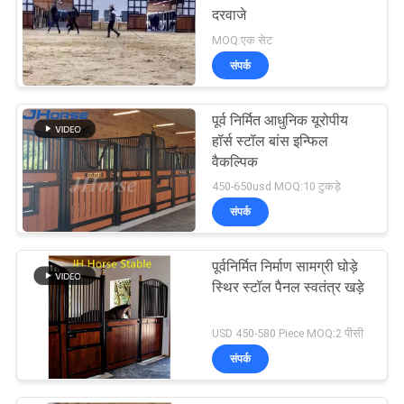
दरवाजे
MOQ:एक सेट
संपर्क
पूर्व निर्मित आधुनिक यूरोपीय
हॉर्स स्टॉल बांस इन्फिल
वैकल्पिक
450-650usd MOQ:10 टुकड़े
संपर्क
पूर्वनिर्मित निर्माण सामग्री घोड़े
स्थिर स्टॉल पैनल स्वतंत्र खड़े
USD 450-580 Piece MOQ:2 पीसी
संपर्क