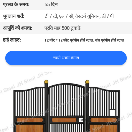
प्रसव के समय:
55 दिन
गुणवत्ता
नियंत्रण
भुगतान शर्तें:
टी / टी, एल / सी, वेस्टर्न यूनियन, डी / पी
आपूर्ति की क्षमता:
प्रति माह 500 टुकड़े
संपर्क
हाई लाइट:
,
12 फीट * 12 फीट यूरोपीय हॉर्स स्टाल
बांस यूरोपीय हॉर्स स्टाल
करें
सबसे अच्छी कीमत
एक
उद्धरण
का
अनुरोध
करें
SITEMAP