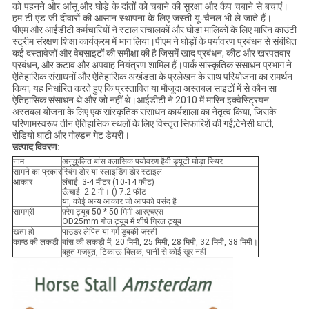
को पहनने और आंसू और घोड़े के दांतों को चबाने की सुरक्षा और कैप चबाने से बचाएं।
हम टी एंड जी दीवारों की आसान स्थापना के लिए जस्ती यू-चैनल भी ले जाते हैं।
पीएम और आईडीटी कर्मचारियों ने स्टाल संचालकों और घोड़ा मालिकों के लिए मारिन काउंटी
स्ट्रीम संरक्षण शिक्षा कार्यक्रम में भाग लिया।पीएम ने घोड़ों के पर्यावरण प्रबंधन से संबंधित
कई दस्तावेजों और वेबसाइटों की समीक्षा की है जिसमें खाद प्रबंधन, कीट और खरपतवार
प्रबंधन, और कटाव और अपवाह नियंत्रण शामिल हैं।पार्क सांस्कृतिक संसाधन प्रभाग ने
ऐतिहासिक संसाधनों और ऐतिहासिक अखंडता के प्रलेखन के साथ परियोजना का समर्थन
किया, यह निर्धारित करते हुए कि प्रस्तावित या मौजूदा अस्तबल साइटों में से कौन सा
ऐतिहासिक संसाधन थे और जो नहीं थे।आईडीटी ने 2010 में मारिन इक्वेस्ट्रियन
अस्तबल योजना के लिए एक सांस्कृतिक संसाधन कार्यशाला का नेतृत्व किया, जिसके
परिणामस्वरूप तीन ऐतिहासिक स्थलों के लिए विस्तृत सिफारिशें की गईं;टेनेसी घाटी,
रोडियो घाटी और गोल्डन गेट डेयरी।
उत्पाद विवरण:
नाम
अनुकूलित बांस क्लासिक पर्यावरण हैवी ड्यूटी घोड़ा स्थिर
सामने का प्रकार
स्विंग डोर या स्लाइडिंग डोर स्टाइल
आकार
लंबाई: 3-4 मीटर (10-14 फीट)
ऊँचाई: 2.2 मी। () 7.2 फीट
या, कोई अन्य आकार जो आपको पसंद है
सामग्री
फ़्रेम ट्यूब 50 * 50 मिमी आरएचएस
OD25mm गोल ट्यूब में शीर्ष ग्रिल ट्यूब
खत्म हो
पाउडर लेपित या गर्म डुबकी जस्ती
काष्ठ की लकड़ी
बांस की लकड़ी में, 20 मिमी, 25 मिमी, 28 मिमी, 32 मिमी, 38 मिमी।
बहुत मजबूत, टिकाऊ क्लिक, पानी से कोई खुर नहीं