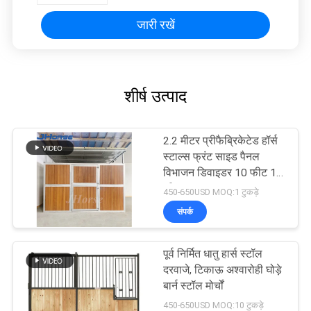
जारी रखें
शीर्ष उत्पाद
2.2 मीटर प्रीफैब्रिकेटेड हॉर्स
स्टाल्स फ्रंट साइड पैनल
विभाजन डिवाइडर 10 फीट 12
फीट
450-650USD MOQ:1 टुकड़े
संपर्क
पूर्व निर्मित धातु हार्स स्टॉल
दरवाजे, टिकाऊ अश्वारोही घोड़े
बार्न स्टॉल मोर्चों
450-650USD MOQ:10 टुकड़े