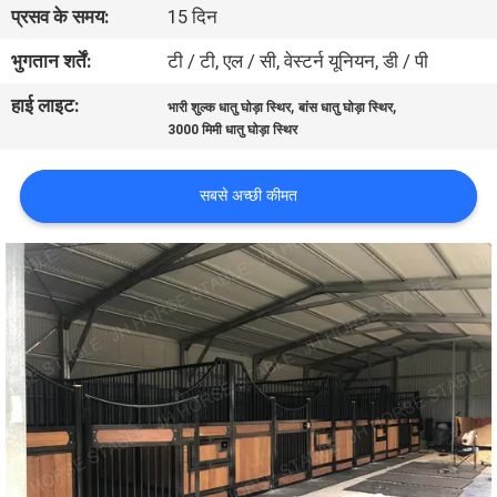
प्रसव के समय:
15 दिन
गुणवत्ता
नियंत्रण
भुगतान शर्तें:
टी / टी, एल / सी, वेस्टर्न यूनियन, डी / पी
हाई लाइट:
,
,
भारी शुल्क धातु घोड़ा स्थिर
बांस धातु घोड़ा स्थिर
संपर्क
3000 मिमी धातु घोड़ा स्थिर
करें
सबसे अच्छी कीमत
एक
उद्धरण
का
अनुरोध
करें
साइटमैप