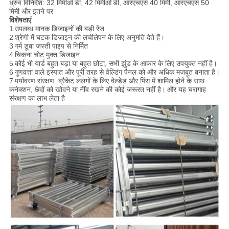
ध्रुव विनिर्देश: 32 मिमीओ
डी, 42 मिमीओ
डी, आरएचएस 40 मिमी, आरएचएस 50
मिमी और इतने पर
विशेषताएं
1
उपलब्ध मानक डिजाइनों की बड़ी रेंज
2
श्रेणी में घटक डिजाइन की लचीलेपन के लिए अनुमति देते हैं।
3
गर्म डूबा जस्ती पाइप से निर्मित
4
चिकना चोट मुक्त डिजाइन
5
कोई भी यार्ड बहुत बड़ा या बहुत छोटा, सभी झुंड के आकार के लिए उपयुक्त नहीं है।
6
गुणवत्ता वाले इस्पात और पूरी तरह से वेल्डिंग पैनल को और अधिक मजबूत बनाता है।
7
पर्यावरण संरक्षण: ब्रैकेट ललगों के लिए वेल्डेड और पिंस में शामिल होने के साथ
कनेक्शन, छेदों को खोदने या नींव रखने की कोई जरूरत नहीं है।
और यह चरागाह
संरक्षण का लाभ लेता है