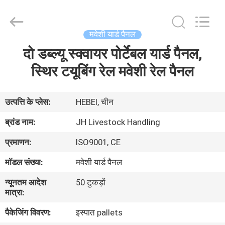
donwel
metal
products
co.,
ltd..
मवेशी यार्ड पैनल
All
Rights
दो डब्ल्यू स्क्वायर पोर्टेबल यार्ड पैनल,
घर
Reserved.
स्थिर टयूबिंग रेल मवेशी रेल पैनल
उत्पादों
उत्पत्ति के प्लेस:
HEBEI, चीन
हमारे
ब्रांड नाम:
JH Livestock Handling
बारे
प्रमाणन:
ISO9001, CE
में
मॉडल संख्या:
मवेशी यार्ड पैनल
न्यूनतम आदेश
50 टुकड़ों
कारखाना
मात्रा:
भ्रमण
पैकेजिंग विवरण:
इस्पात pallets