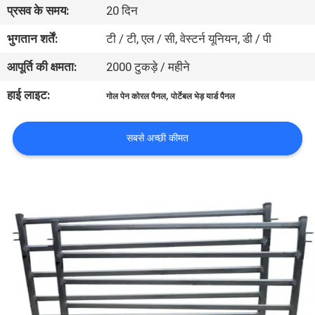
प्रसव के समय:
20 दिन
गुणवत्ता
नियंत्रण
भुगतान शर्तें:
टी / टी, एल / सी, वेस्टर्न यूनियन, डी / पी
आपूर्ति की क्षमता:
2000 टुकड़े / महीने
संपर्क
हाई लाइट:
,
गोल पेन कोरल पैनल
पोर्टेबल भेड़ यार्ड पैनल
करें
सबसे अच्छी कीमत
एक
उद्धरण
का
अनुरोध
करें
साइटमैप